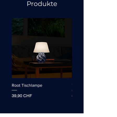
Produkte
Root Tischlampe
Tischlampe "Wassertropf
Preis
Standardpreis
39,90 CHF
49,90 CHF