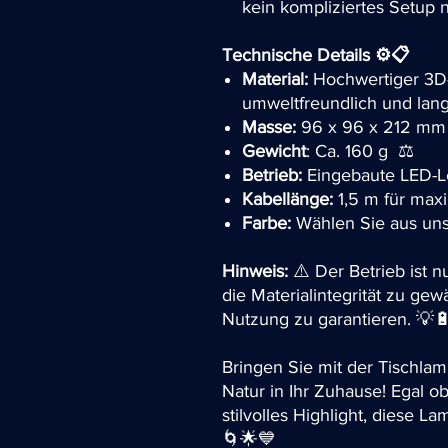
kein kompliziertes Setup n
Technische Details ⚙️📋
Material:
Hochwertiger 3D-g
umweltfreundlich und lang
Masse:
96 x 96 x 212 mm
Gewicht
: Ca. 160 g ⚖️
Betrieb:
Eingebaute LED-Leuc
Kabellänge:
1,5 m für maxim
Farbe:
Wählen Sie aus un
Hinweis:
⚠️ Der Betrieb ist 
die Materialintegrität zu gew
Nutzung zu garantieren. 💡
Bringen Sie mit der Tischla
Natur in Ihr Zuhause! Egal o
stilvolles Highlight, diese 
🌀🌟💙