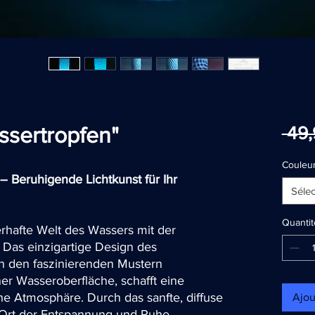
ssertropfen"
 49
Couleur
– Beruhigende Lichtkunst für Ihr
Sélec
Quantit
rhafte Welt des Wassers mit der
 Das einzigartige Design des
on den faszinierenden Mustern
ner Wasseroberfläche, schafft eine
 Atmosphäre. Durch das sanfte, diffuse
Ajou
n Ort der Entspannung und Ruhe