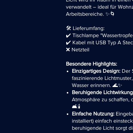
verwandelt – ideal für Woh
Arbeitsbereiche. ✨🌀
🛠️ Lieferumfang:
✔️ Tischlampe "Wassertropfen
✔️ Kabel mit USB Typ A Stec
❌ Netzteil
Besondere Highlights:
Einzigartiges Design:
Der S
faszinierende Lichtmuster
Wasser erinnern. 🌊✨
Beruhigende Lichtwirkung
Atmosphäre zu schaffen, 
🛋️🕯️
Einfache Nutzung:
Eingeba
installiert) einfach einst
beruhigende Licht sorgt d