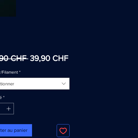
Prix
Prix
,90 CHF 
39,90 CHF
original
promotionnel
/Filament
*
tionner
é
*
ter au panier