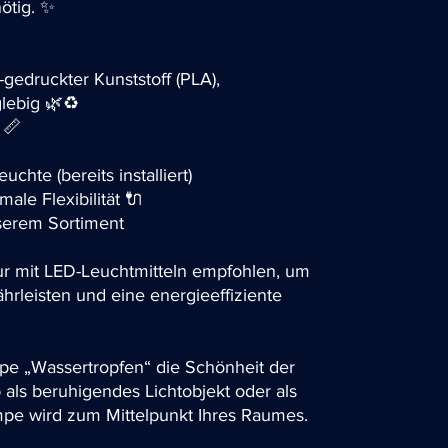
ötig. ✨
edruckter Kunststoff (PLA),
lebig 🌿♻️
 📏
hte (bereits installiert)
ale Flexibilität 🔌
serem Sortiment
nur mit LED-Leuchtmitteln empfohlen, um
ährleisten und eine energieeffiziente

mpe „Wassertropfen“ die Schönheit der
b als beruhigendes Lichtobjekt oder als
Lampe wird zum Mittelpunkt Ihres Raumes.