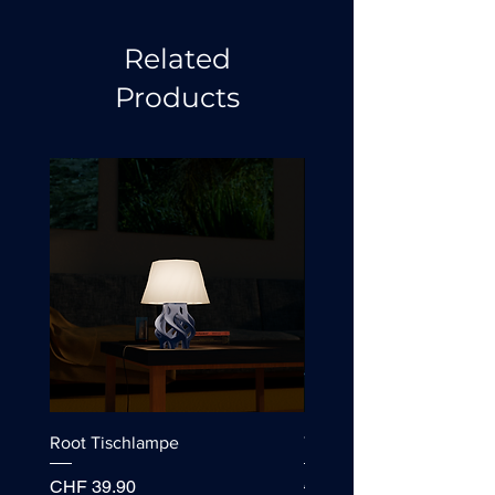
Related
Products
Root Tischlampe
Tischlampe "Wassertropf
Price
Regular Price
CHF 39.90
CHF 49.90