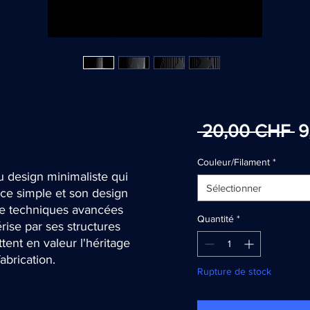
Pr
 20,00 CHF 
9
or
Couleur/Filament
*
u design minimaliste qui
Sélectionner
ce simple et son design
de techniques avancées
Quantité
*
érise par ses structures
tent en valeur l'héritage
abrication.
Rupture de stock