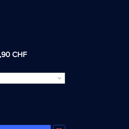
ix
Prix
,90 CHF
iginal
promotionnel