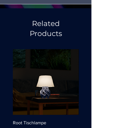
Related
Products
Root Tischlampe
Tischlampe "Wassertropf