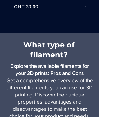
Price
Regular Price
CHF 39.90
CHF 49.90
What type of
filament?
Explore the available filaments for
your 3D prints: Pros and Cons
Get a comprehensive overview of the
different filaments you can use for 3D
printing. Discover their unique
properties, advantages and
disadvantages to make the best
choice for your product and needs.
Learn more