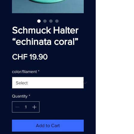
Schmuck Halter
“echinata coral”
Price
CHF 19.90
color/filament
*
Quantity
*
Add to Cart